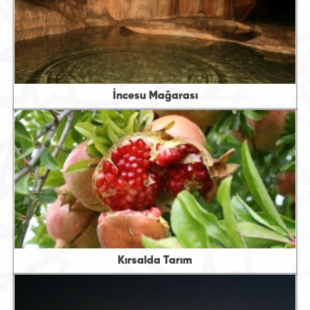
İncesu Mağarası
Kırsalda Tarım