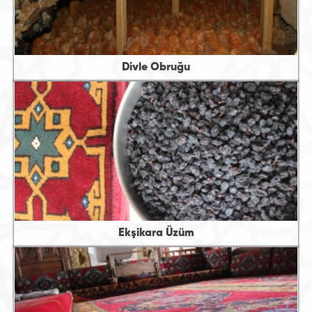
Divle Obruğu
Ekşikara Üzüm