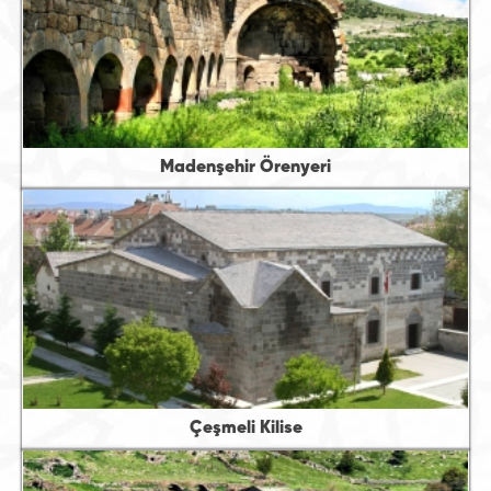
Madenşehir Örenyeri
Çeşmeli Kilise