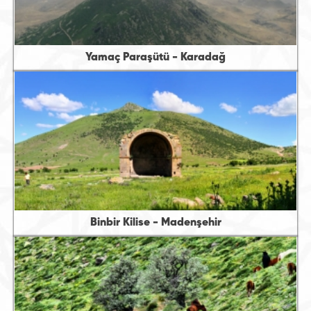
Yamaç Paraşütü - Karadağ
Binbir Kilise - Madenşehir